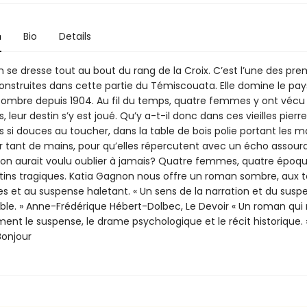
n
Bio
Details
 se dresse tout au bout du rang de la Croix. C’est l’une des pre
construites dans cette partie du Témiscouata. Elle domine le pa
ombre depuis 1904. Au fil du temps, quatre femmes y ont vécu 
, leur destin s’y est joué. Qu’y a-t-il donc dans ces vieilles pierr
s si douces au toucher, dans la table de bois polie portant les 
ar tant de mains, pour qu’elles répercutent avec un écho assourd
’on aurait voulu oublier à jamais? Quatre femmes, quatre époqu
tins tragiques. Katia Gagnon nous offre un roman sombre, aux t
es et au suspense haletant. « Un sens de la narration et du susp
le. » Anne-Frédérique Hébert-Dolbec, Le Devoir « Un roman qu
nt le suspense, le drame psychologique et le récit historique. 
Bonjour