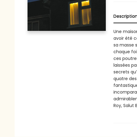
Descriptio
Une maison
avoir été 
sa masse s
chaque fois
ces poutre
laissées p
secrets qu
quatre des
fantastiqu
incomparab
admirableme
Roy, Salut 