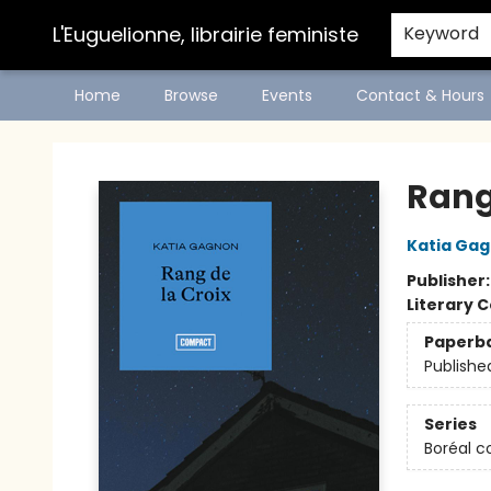
L'Euguelionne, librairie feministe
Keyword
Home
Browse
Events
Contact & Hours
L'Euguelionne, librairie feministe
Rang 
Katia Ga
Publisher
Literary C
Paperb
Publishe
Series
Boréal 