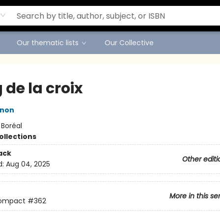
Our thematic lists
Our Collective
de la croix
gnon
:
Boréal
ollections
ack
Other editi
d:
Aug 04, 2025
More in this se
compact
#362