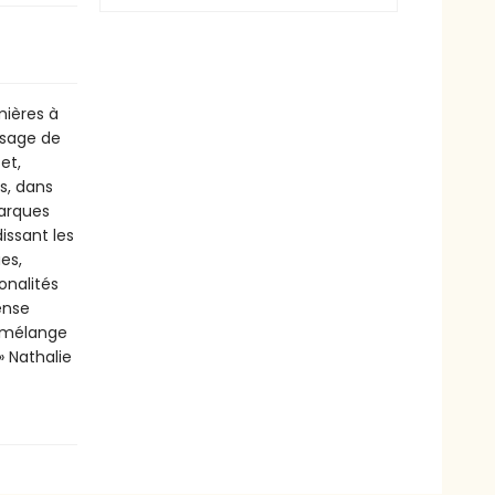
mières à
ysage de
et,
es, dans
marques
issant les
es,
onalités
ense
i mélange
» Nathalie