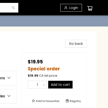
Login
Go back
$19.95
Special order
$
19.95
CA list price
ons
Add to cart
ries
Add to
favourites
Registry