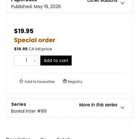
Other editions
Published:
May 19, 2026
$19.95
Special order
$
19.95
CA list price
Add to cart
Add to
favourites
Registry
Series
More in this series
Boréal Inter
#89