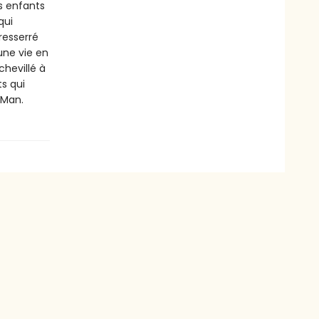
s enfants
qui
 resserré
une vie en
hevillé à
s qui
-Man.