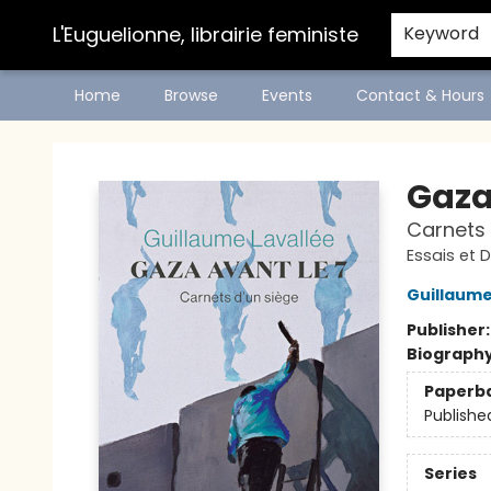
L'Euguelionne, librairie feministe
Keyword
Home
Browse
Events
Contact & Hours
L'Euguelionne, librairie feministe
Gaza
Carnets 
Essais et
Guillaume
Publisher
Biograph
Paperb
Publishe
Series