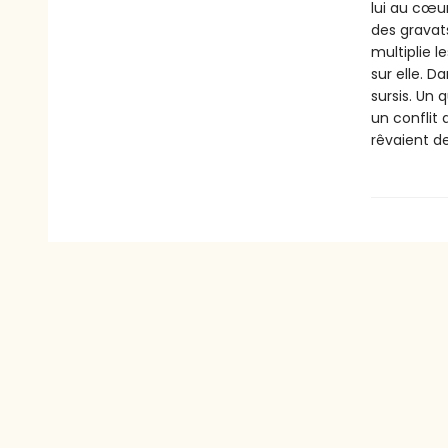
lui au cœu
des gravat
multiplie l
sur elle. D
sursis. Un
un conflit
rêvaient de