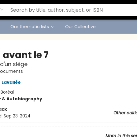
Our thematic lists
Our Collective
 avant le 7
d'un siège
 Documents
 Lavallée
:
Boréal
y & Autobiography
ack
Other editi
d:
Sep 23, 2024
More in this se