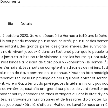
et Documents
n
Bio
Details
u 7 octobre 2023, Gaza a débordé. Le Hamas a taillé une brèche
ui le coupait du monde pour attaquer Israël, pour tuer des homm
s enfants, des grands-pères, des grand-mères, des survivants
es nazis, vivant jusque-là dans un État créé pour que le peuple ju
us jamais?» subir une telle violence. Dans les heures qui ont suivi
 s’est lancée à l’assaut de Gaza pour y «?anéantir?» le Hamas. À 
s s’empilent. Les morts se comptent en dizaines de milliers. Et d
 plus rien de Gaza comme on l’a connue.? Peut-on être nostalg
ntenable? Est-ce là un privilège de celui qui peut entrer et sortir? 
, vivre à Gaza tenait du privilège. Les Israéliens n’y ont pas acc
s eux-mêmes, sauf s’ils ont grandi sur place, doivent ferrailler p
-passer pour y accéder. Les rares étrangers qui ont le droit d’y en
istes, les travailleurs humanitaires et de très rares diplomates. L
on se joue peut-être là, d’ailleurs. Guillaume Lavallée nous emm