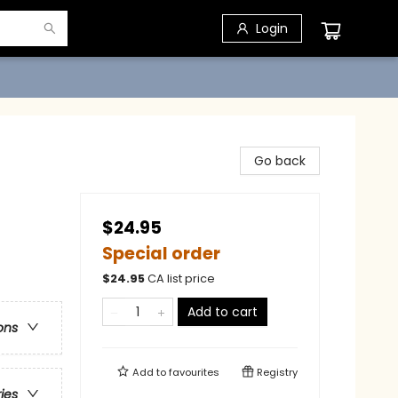
Login
Go back
$24.95
Special order
$
24.95
CA list price
Add to cart
ons
Add to
favourites
Registry
ries