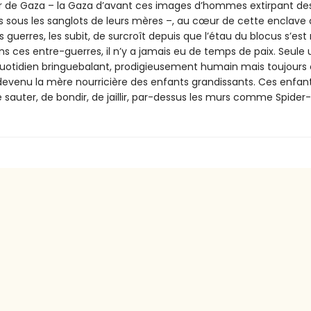
r de Gaza – la Gaza d’avant ces images d’hommes extirpant de
s sous les sanglots de leurs mères –, au cœur de cette enclave 
es guerres, les subit, de surcroît depuis que l’étau du blocus s’est
ans ces entre-guerres, il n’y a jamais eu de temps de paix. Seule 
 quotidien bringuebalant, prodigieusement humain mais toujours c
 devenu la mère nourricière des enfants grandissants. Ces enfant
 sauter, de bondir, de jaillir, par-dessus les murs comme Spider