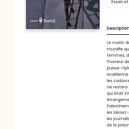
Essais 
Descriptio
Le matin d
muraille q
femmes, de
l’horreur d
puisse «?pl
israélienne
les cadavre
ne restera
qui était i
étrangement
Palestinien
les laissez
les journal
de la pris