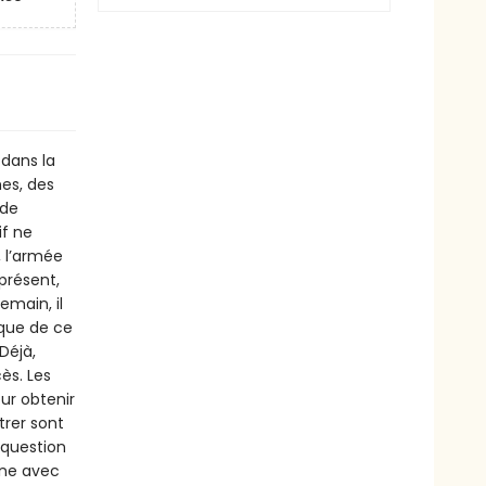
 dans la
es, des
 de
if ne
, l’armée
présent,
emain, il
ique de ce
Déjà,
ès. Les
our obtenir
trer sont
a question
ène avec