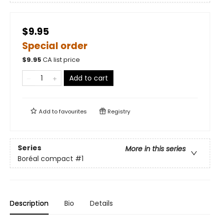
$9.95
Special order
$
9.95
CA list price
Add to cart
Add to
favourites
Registry
Series
More in this series
Boréal compact
#1
Description
Bio
Details