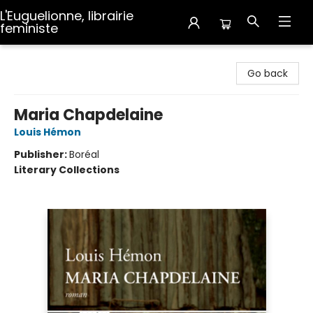
L'Euguelionne, librairie
feministe
L'Euguelionne, librairie feministe
Go back
Maria Chapdelaine
Louis Hémon
Publisher:
Boréal
Literary Collections