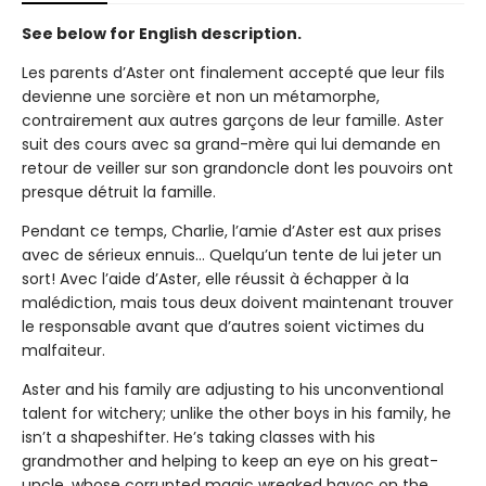
See below for English description.
Les parents d’Aster ont finalement accepté que leur fils
devienne une sorcière et non un métamorphe,
contrairement aux autres garçons de leur famille. Aster
suit des cours avec sa grand-mère qui lui demande en
retour de veiller sur son grandoncle dont les pouvoirs ont
presque détruit la famille.
Pendant ce temps, Charlie, l’amie d’Aster est aux prises
avec de sérieux ennuis… Quelqu’un tente de lui jeter un
sort! Avec l’aide d’Aster, elle réussit à échapper à la
malédiction, mais tous deux doivent maintenant trouver
le responsable avant que d’autres soient victimes du
malfaiteur.
Aster and his family are adjusting to his unconventional
talent for witchery; unlike the other boys in his family, he
isn’t a shapeshifter. He’s taking classes with his
grandmother and helping to keep an eye on his great-
uncle, whose corrupted magic wreaked havoc on the