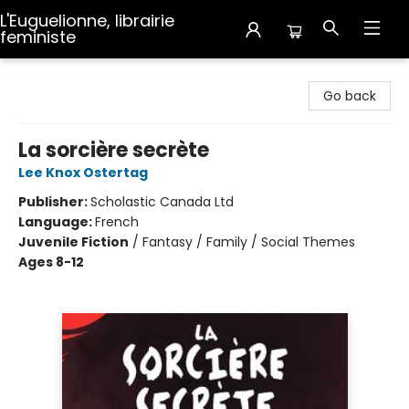
L'Euguelionne, librairie
feministe
L'Euguelionne, librairie feministe
Go back
La sorcière secrète
Lee Knox Ostertag
Publisher:
Scholastic Canada Ltd
Language:
French
Juvenile Fiction
/
Fantasy / Family / Social Themes
Ages 8-12