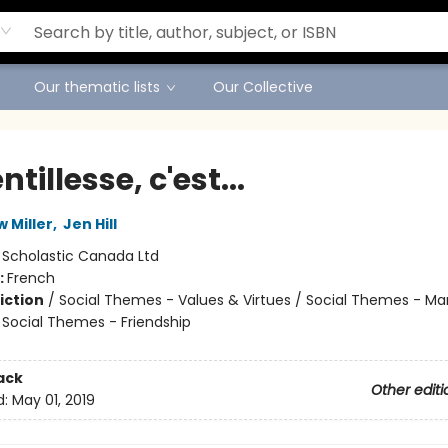
Our thematic lists
Our Collective
ntillesse, c'est...
w Miller
,
Jen Hill
:
Scholastic Canada Ltd
:
French
iction
/
Social Themes - Values & Virtues / Social Themes - M
/ Social Themes - Friendship
ack
Other editi
d:
May 01, 2019