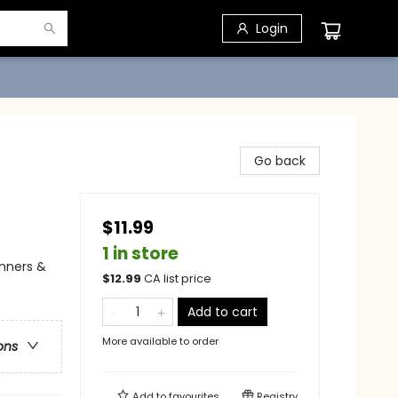
Login
Go back
$11.99
1 in store
anners &
$
12.99
CA list price
Add to cart
More available to order
ons
Add to
favourites
Registry