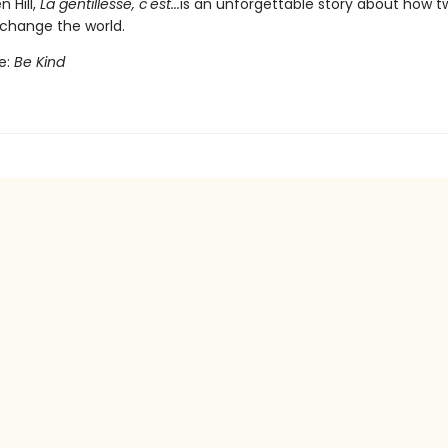
n Hill,
La gentillesse, c'est...
is an unforgettable story about how t
change the world.
le:
Be Kind