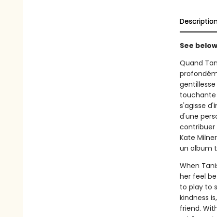
Descriptio
See below 
Quand Tanis
profondéme
gentillesse
touchante i
s'agisse d'
d'une pers
contribuer
Kate Milner 
un album to
When Tanis
her feel b
to play to
kindness is
friend. Wit