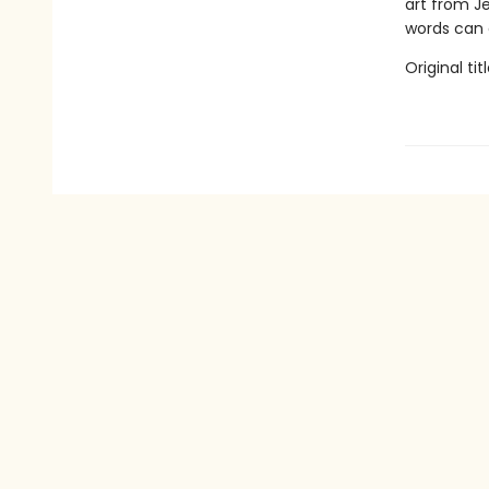
art from Je
words can 
Original tit