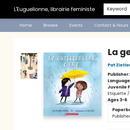
L'Euguelionne, librairie feministe
Keyword
Home
Browse
Events
Contact & Hours
L'Euguelionne, librairie feministe
La ge
Pat Zietlo
Publisher
Language
Juvenile F
Etiquette 
Ages 3-6
Paperb
Publishe