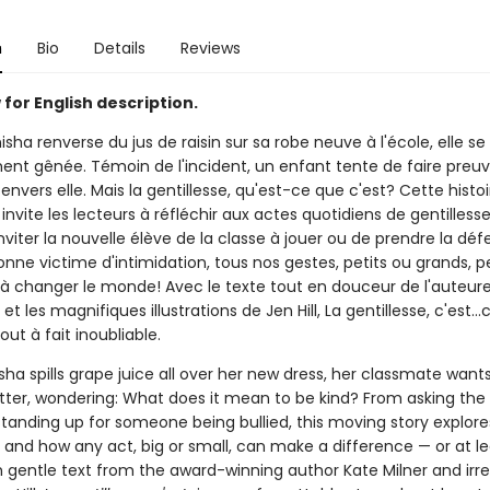
n
Bio
Details
Reviews
for English description.
ha renverse du jus de raisin sur sa robe neuve à l'école, elle se
nt gênée. Témoin de l'incident, un enfant tente de faire preu
 envers elle. Mais la gentillesse, qu'est-ce que c'est? Cette histoi
nvite les lecteurs à réfléchir aux actes quotidiens de gentillesse.
inviter la nouvelle élève de la classe à jouer ou de prendre la dé
onne victime d'intimidation, tous nos gestes, petits ou grands, 
 à changer le monde! Avec le texte tout en douceur de l'auteur
et les magnifiques illustrations de Jen Hill, La gentillesse, c'est..
ut à fait inoubliable.
ha spills grape juice all over her new dress, her classmate wan
etter, wondering: What does it mean to be kind? From asking the 
 standing up for someone being bullied, this moving story explor
, and how any act, big or small, can make a difference — or at le
h gentle text from the award-winning author Kate Milner and irres