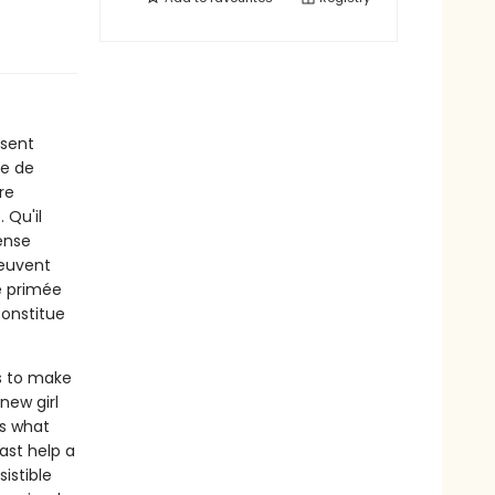
 sent
ve de
re
 Qu'il
fense
peuvent
e primée
.constitue
ts to make
new girl
es what
ast help a
istible