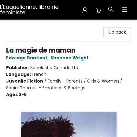
L'Euguelionne, librairie
feministe
L'Euguelionne, librairie feministe
Go back
La magie de maman
Edwidge Danticat
,
Shannon Wright
Publisher:
Scholastic Canada Ltd
Language:
French
Juvenile Fiction
/
Family - Parents / Girls & Women /
Social Themes - Emotions & Feelings
Ages 3-6