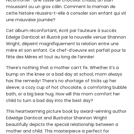
réconforter : une tasse de chocolat chaud, un bain
moussant ou un gros câlin. Comment la maman de
cette histoire réussira-t-elle à consoler son enfant qui vit
une mauvaise journée?
Cet album réconfortant, écrit par l’auteure à succès
Edwige Danticat et illustré par la nouvelle venue Shannon
Wright, dépeint magnifiquement la relation entre une
mère et son enfant. Ce chef-d’oeuvre est parfait pour la
fête des Mères et tout au long de l’année!
There’s nothing that a mother can’t fix. Whether it’s a
bump on the knee or a bad day at school, mom always
has the remedy! There’s no shortage of tricks up her
sleeve; a cozy cup of hot chocolate, a comforting bubble
bath, or a big bear hug. How will this mom comfort her
child to turn a bad day into the best day?
This heartwarming picture book by award-winning author
Edwidge Danticat and illustrator Shannon Wright
beautifully depicts the special relationship between a
mother and child. This masterpiece is perfect for