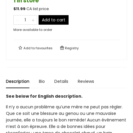
1 in store
$
11.99
CA list price
Add to cart
More available to order
Add to
favourites
Registry
Description
Bio
Details
Reviews
See below for English description.
Il n’y a aucun problème qu’une mère ne peut pas régler.
Que ce soit une blessure au genou ou une mauvaise
journée, elle a toujours le bon remède! Aucun événement
n’est à son épreuve. Elle a de bonnes idées pour