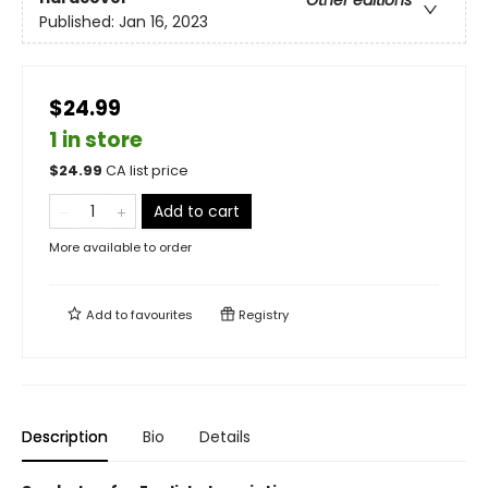
Other editions
Published:
Jan 16, 2023
$24.99
1 in store
$
24.99
CA list price
Add to cart
More available to order
Add to
favourites
Registry
Description
Bio
Details