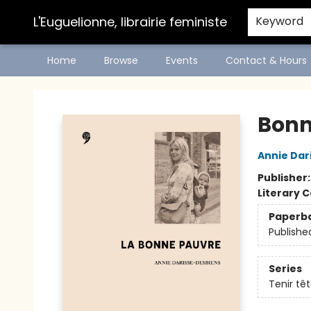
L'Euguelionne, librairie feministe
Keyword
Home
Browse
Events
Contact & Hours
L'Euguelionne, librairie feministe
Bonn
Annie Dar
Publisher
Literary C
Paperb
Publishe
Series
Tenir tê