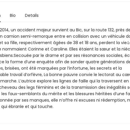
n
Bio
Details
2014, un accident majeur survient au Bic, sur la route 132, près d
Un camion semi-remorque entre en collision avec un véhicule da
 sa fille, respectivement âgées de 38 et 18 ans, perdent la vie.
nommaient Corinne et Caroline. Elles étaient la sœur et la nièc
sbiens.Secouée par le drame et par ses résonances sociales, éc
rice la forme d’une enquête afin de sonder quatre générations
es, brisées, ont été marquées par l’infortune, les secrets et la
able travail d’orfèvre, La bonne pauvre convie le lectorat au cœ
arche. L’autrice explore les lignes de faille qui la traversent e
 l’écheveau des legs féminins et de la transmission des inégalités s
les faux-semblants du mérite et les blessures héritées d’une fam
née par ses manques, elle n’offre ni excuses ni rédemption, 
 qui ébranle et qui touche.