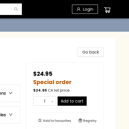
Login
Go back
$24.95
Special order
$
24.95
CA list price
ons
Add to cart
ries
Add to
favourites
Registry