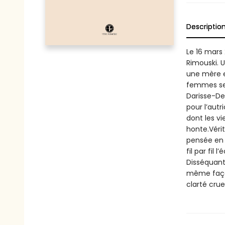
Descriptio
Le 16 mars 
Rimouski. 
une mère et
femmes se 
Darisse-De
pour l’aut
dont les vi
honte.Vérit
pensée en m
fil par fil
Disséquant 
même façon
clarté crue