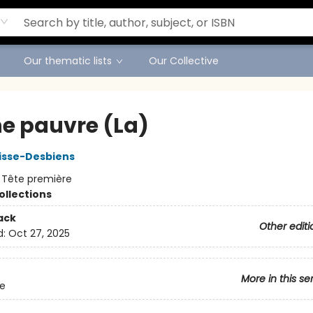
Our thematic lists
Our Collective
e pauvre (La)
isse-Desbiens
:
Tête première
ollections
ack
Other editi
d:
Oct 27, 2025
More in this se
te