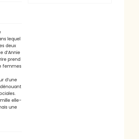
e
ns lequel
Les deux
e d’Annie
rire prend
 de femmes
ur d’une
n dénouant
ociales.
ille elle-
mais une