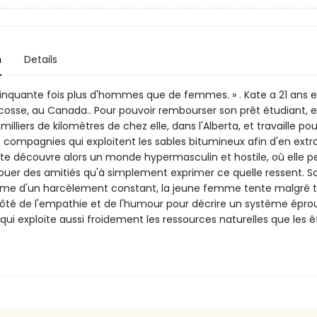
n
Details
 a cinquante fois plus d'hommes que de femmes. » . Kate a 21 ans e
cosse, au Canada.. Pour pouvoir rembourser son prêt étudiant, el
milliers de kilomètres de chez elle, dans l'Alberta, et travaille pou
 compagnies qui exploitent les sables bitumineux afin d'en extra
Kate découvre alors un monde hypermasculin et hostile, où elle p
ouer des amitiés qu'à simplement exprimer ce quelle ressent. S
ctime d'un harcèlement constant, la jeune femme tente malgré 
côté de l'empathie et de l'humour pour décrire un système épro
ui exploite aussi froidement les ressources naturelles que les ê