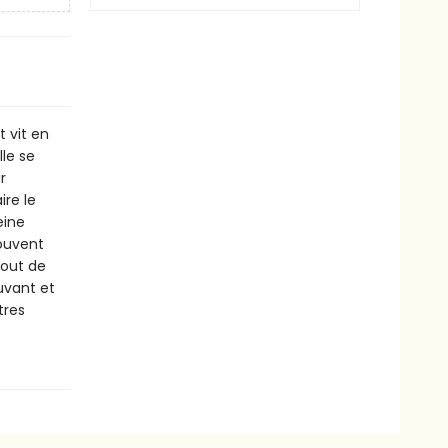
t vit en
le se
r
ire le
eine
ouvent
tout de
uvant et
tres