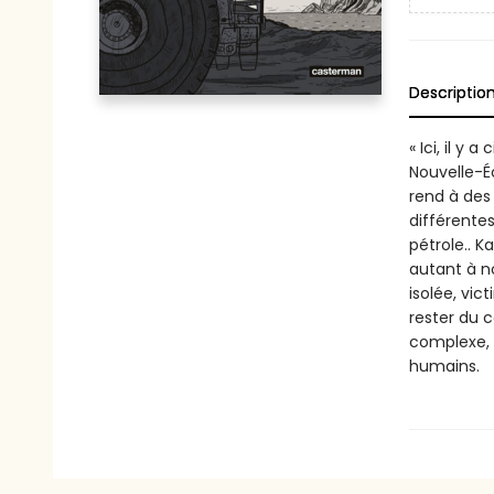
Descriptio
« Ici, il y
Nouvelle-É
rend à des 
différentes
pétrole.. 
autant à n
isolée, vi
rester du 
complexe, q
humains.