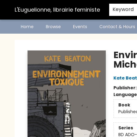
L'Euguelionne, librairie feministe
Keyword
Home
Browse
Events
Contact & Hours
L'Euguelionne, librairie feministe
Envi
Mich
Kate Bea
Publisher
Language
Book
Publishe
Series
BD ADO-