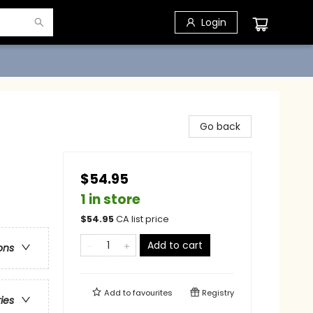
Login
Go back
$54.95
1 in store
$
54.95
CA list price
Add to cart
ons
Add to
favourites
Registry
ries