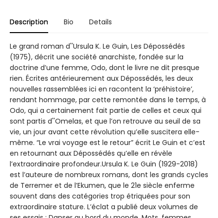
Description
Bio
Details
Le grand roman d''Ursula K. Le Guin, Les Dépossédés
(1975), décrit une société anarchiste, fondée sur la
doctrine d’une femme, Odo, dont le livre ne dit presque
rien. Écrites antérieurement aux Dépossédés, les deux
nouvelles rassemblées ici en racontent la ‘préhistoire’,
rendant hommage, par cette remontée dans le temps, à
Odo, qui a certainement fait partie de celles et ceux qui
sont partis d''Omelas, et que l’on retrouve au seuil de sa
vie, un jour avant cette révolution qu’elle suscitera elle-
même. “Le vrai voyage est le retour” écrit Le Guin et c’est
en retournant aux Dépossédés qu’elle en révèle
l’extraordinaire profondeur.Ursula K. Le Guin (1929-2018)
est l’auteure de nombreux romans, dont les grands cycles
de Terremer et de l’Ekumen, que le 21e siècle enferme
souvent dans des catégories trop étriquées pour son
extraordinaire stature. L’éclat a publié deux volumes de
ses essais : Danser au bord du monde. Mots, femmes,