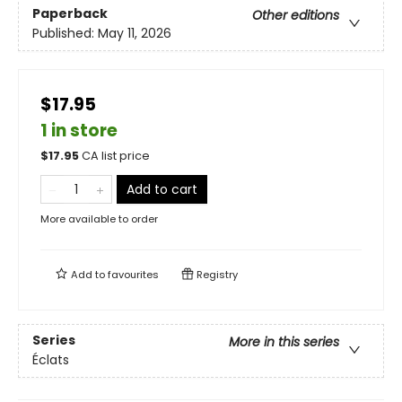
Paperback
Other editions
Published:
May 11, 2026
$17.95
1 in store
$
17.95
CA list price
Add to cart
More available to order
Add to
favourites
Registry
Series
More in this series
Éclats