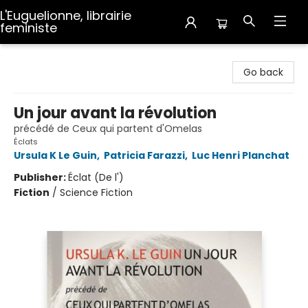
L'Euguelionne, librairie
feministe
L'Euguelionne, librairie feministe
Go back
Un jour avant la révolution
précédé de Ceux qui partent d'Omelas
Éclats
Ursula K Le Guin
,
Patricia Farazzi
,
Luc Henri Planchat
Publisher:
Éclat (De l')
Fiction
/
Science Fiction