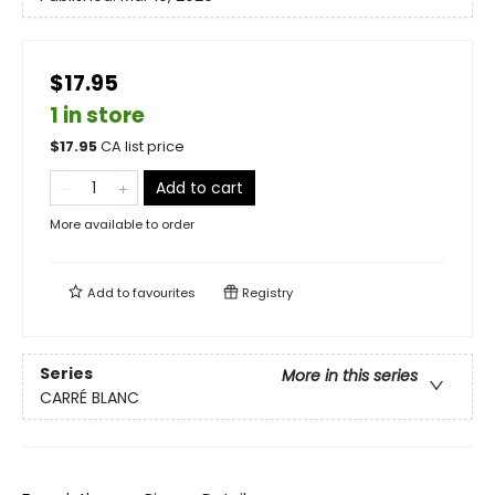
$17.95
1 in store
$
17.95
CA list price
Add to cart
More available to order
Add to
favourites
Registry
Series
More in this series
CARRÉ BLANC