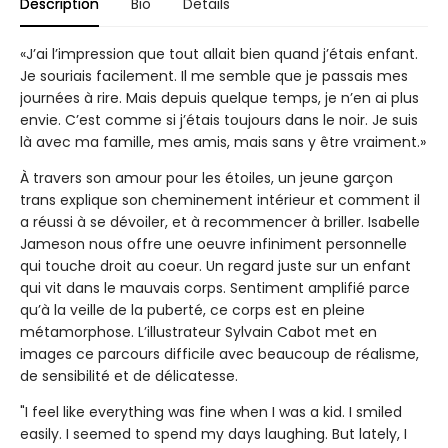
Description
Bio
Details
«J’ai l’impression que tout allait bien quand j’étais enfant.
Je souriais facilement. Il me semble que je passais mes
journées à rire. Mais depuis quelque temps, je n’en ai plus
envie. C’est comme si j’étais toujours dans le noir. Je suis
là avec ma famille, mes amis, mais sans y être vraiment.»
À travers son amour pour les étoiles, un jeune garçon
trans explique son cheminement intérieur et comment il
a réussi à se dévoiler, et à recommencer à briller. Isabelle
Jameson nous offre une oeuvre infiniment personnelle
qui touche droit au coeur. Un regard juste sur un enfant
qui vit dans le mauvais corps. Sentiment amplifié parce
qu’à la veille de la puberté, ce corps est en pleine
métamorphose. L’illustrateur Sylvain Cabot met en
images ce parcours difficile avec beaucoup de réalisme,
de sensibilité et de délicatesse.
"I feel like everything was fine when I was a kid. I smiled
easily. I seemed to spend my days laughing. But lately, I