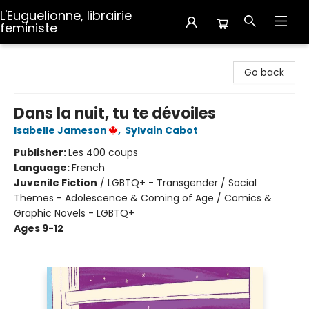
L'Euguelionne, librairie
feministe
L'Euguelionne, librairie feministe
Go back
Dans la nuit, tu te dévoiles
Isabelle Jameson
,
Sylvain Cabot
Publisher:
Les 400 coups
Language:
French
Juvenile Fiction
/
LGBTQ+ - Transgender / Social
Themes - Adolescence & Coming of Age / Comics &
Graphic Novels - LGBTQ+
Ages 9-12