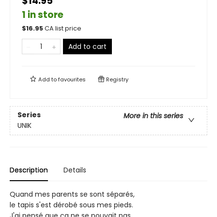
$14.95
1 in store
$
16.95
CA list price
Add to cart
Add to
favourites
Registry
Series
More in this series
UNIK
Description
Details
Quand mes parents se sont séparés,
le tapis s'est dérobé sous mes pieds.
J'ai pensé que ça ne se pouvait pas.