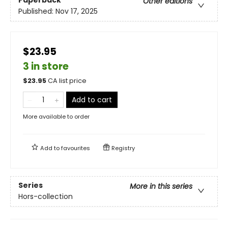
Paperback
Other editions
Published:
Nov 17, 2025
$23.95
3 in store
$
23.95
CA list price
Add to cart
More available to order
Add to
favourites
Registry
Series
More in this series
Hors-collection