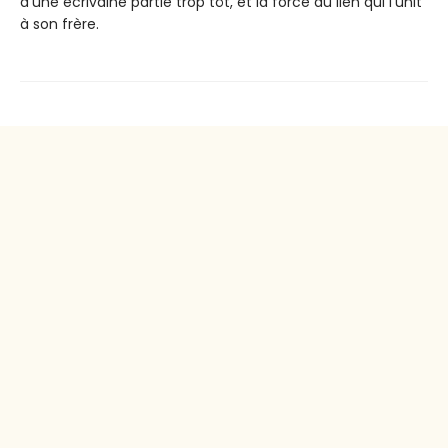
d’une écrivaine partie trop tôt, et la force du lien qui l’unit
à son frère.