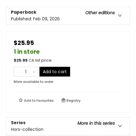
Paperback
Other editions
Published:
Feb 09, 2026
$25.95
1 in store
$
25.95
CA list price
Add to cart
More available to order
Add to
favourites
Registry
Series
More in this series
Hors-collection