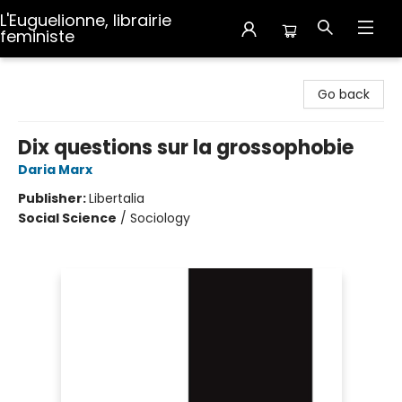
L'Euguelionne, librairie
feministe
L'Euguelionne, librairie feministe
Go back
Dix questions sur la grossophobie
Daria Marx
Publisher:
Libertalia
Social Science
/
Sociology