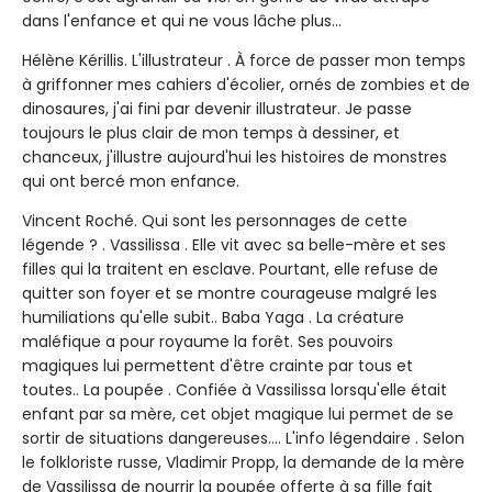
dans l'enfance et qui ne vous lâche plus...
Hélène Kérillis. L'illustrateur . À force de passer mon temps
à griffonner mes cahiers d'écolier, ornés de zombies et de
dinosaures, j'ai fini par devenir illustrateur. Je passe
toujours le plus clair de mon temps à dessiner, et
chanceux, j'illustre aujourd'hui les histoires de monstres
qui ont bercé mon enfance.
Vincent Roché. Qui sont les personnages de cette
légende ? . Vassilissa . Elle vit avec sa belle-mère et ses
filles qui la traitent en esclave. Pourtant, elle refuse de
quitter son foyer et se montre courageuse malgré les
humiliations qu'elle subit.. Baba Yaga . La créature
maléfique a pour royaume la forêt. Ses pouvoirs
magiques lui permettent d'être crainte par tous et
toutes.. La poupée . Confiée à Vassilissa lorsqu'elle était
enfant par sa mère, cet objet magique lui permet de se
sortir de situations dangereuses.... L'info légendaire . Selon
le folkloriste russe, Vladimir Propp, la demande de la mère
de Vassilissa de nourrir la poupée offerte à sa fille fait