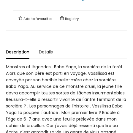
Add to
favourites
Registry
Description
Details
Monstres et légendes . Baba Yaga, la sorcière de la forêt .
Alors que son père est parti en voyage, Vassilissa est
envoyée par son horrible belle-mère chez la sorcière
Baba Yaga. Au service de ce monstre cruel, la jeune fille
devra accomplir toutes sortes de tâches insurmontables..
Réussira-t-elle à ressortir vivante de l'antre terrifiant de la
sorcière ? . Les personnages de l'histoire . Vassilissa Baba
Yaga La poupée L'autrice . Mon premier livre ? Bricolé à
l'âge de 6-7 ans, avec une feuille prélevée dans mon
cahier de brouillon. Car j'avais déjà ressenti que lire ou
écrire, c'est agrandir sa vie. Un genre de virus attrapé