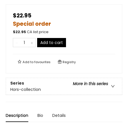
$22.95
Special order
$
22.95
CA list price
Add to cart
Add to
favourites
Registry
Series
More in this series
Hors-collection
Description
Bio
Details