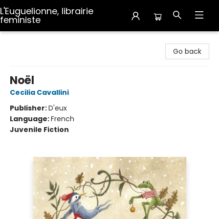
L'Euguelionne, librairie
feministe
L'Euguelionne, librairie feministe
Go back
Noël
Cecilia Cavallini
Publisher:
D'eux
Language:
French
Juvenile Fiction