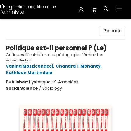
L'Euguelionne, librairie
feministe
L'Euguelionne, librairie feministe
Go back
Politique est-il personnel ? (Le)
Critiques féministes des pédagogies féministes
Hors-collection
Vanina Mozziconacci
,
Chandra T Mohanty
,
Kathleen Martindale
Publisher:
Hystériques & Associées
Social Science
/
Sociology