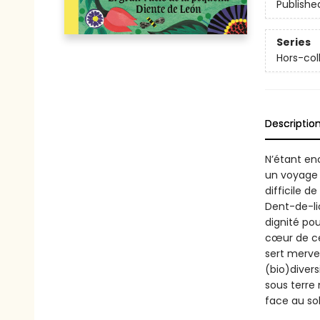
Publishe
Series
Hors-col
Descriptio
N’étant enc
un voyage à
difficile d
Dent-de-lio
dignité po
cœur de ce
sert mervei
(bio)divers
sous terre 
face au sol