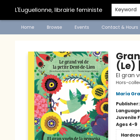
L'Euguelionne, librairie feministe
Keyword
Home
Browse
Events
Contact & Hours
L'Euguelionne, librairie feministe
Gran
(Le) 
El gran 
Hors-colle
María Gra
Publisher
Language
Juvenile F
Ages 4-9
Hardco