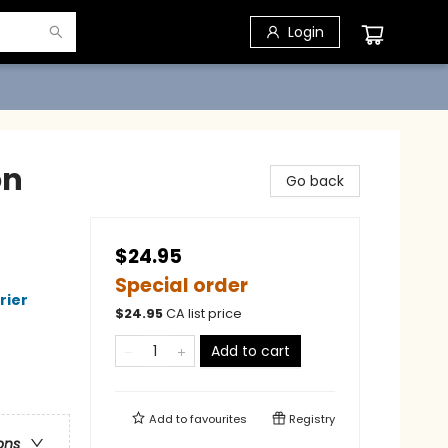
Login
on
Go back
$24.95
Special order
rier
$
24.95
CA list price
Add to cart
Add to
favourites
Registry
ons