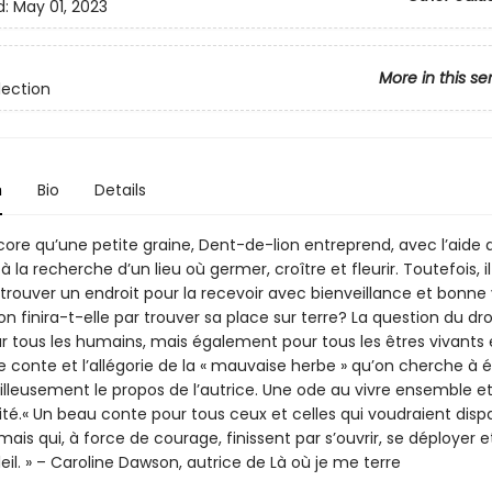
d:
May 01, 2023
More in this se
lection
n
Bio
Details
ore qu’une petite graine, Dent-de-lion entreprend, avec l’aide 
 la recherche d’un lieu où germer, croître et fleurir. Toutefois, il
e trouver un endroit pour la recevoir avec bienveillance et bonne
n finira-t-elle par trouver sa place sur terre? La question du droi
ur tous les humains, mais également pour tous les êtres vivants 
 conte et l’allégorie de la « mauvaise herbe » qu’on cherche à 
lleusement le propos de l’autrice. Une ode au vivre ensemble et
ité.« Un beau conte pour tous ceux et celles qui voudraient disp
mais qui, à force de courage, finissent par s’ouvrir, se déployer e
eil. » – Caroline Dawson, autrice de Là où je me terre