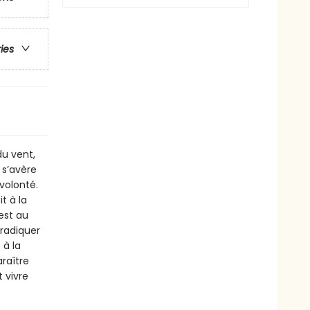
ries
du vent,
 s’avère
 volonté.
t à la
est au
éradiquer
 à la
araître
t vivre