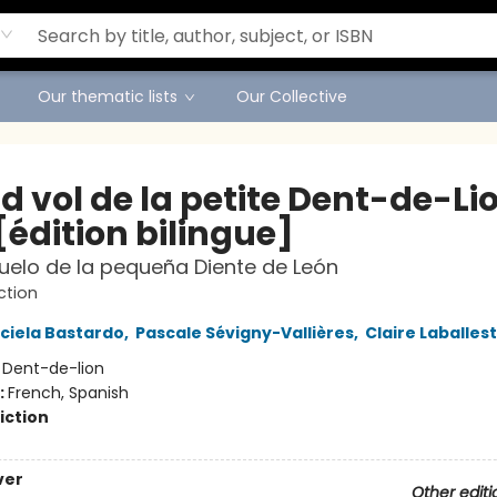
Our thematic lists
Our Collective
d vol de la petite Dent-de-Li
[édition bilingue]
vuelo de la pequeña Diente de León
ction
ciela Bastardo
,
Pascale Sévigny-Vallières
,
Claire Laballest
:
Dent-de-lion
:
French, Spanish
iction
ver
Other editi