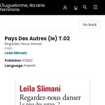
L'Euguelionne, librairie
feministe
L'Euguelionne, librairie feministe
Go back
Pays Des Autres (le) T.02
Regardez-Nous Danser
FOLIO
Leila Slimani
Publisher:
FOLIO
Language:
French