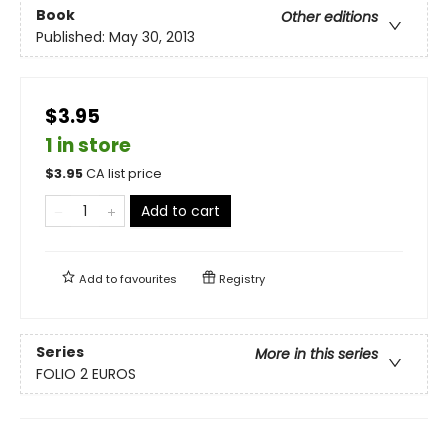
Book
Other editions
Published:
May 30, 2013
$3.95
1 in store
$
3.95
CA list price
Add to cart
Add to
favourites
Registry
Series
More in this series
FOLIO 2 EUROS