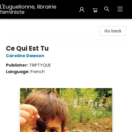
L'Euguelionne, librairie
feministe
L'Euguelionne, librairie feministe
Go back
Ce Qui Est Tu
Caroline Dawson
Publisher:
TRIPTYQUE
Language:
French