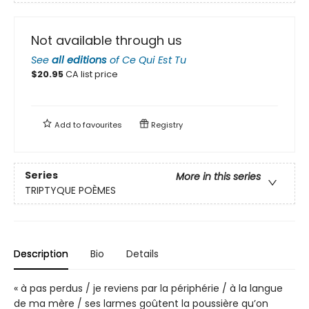
Not available through us
See
all editions
of
Ce Qui Est Tu
$
20.95
CA list price
Add to
favourites
Registry
Series
More in this series
TRIPTYQUE POÈMES
Description
Bio
Details
« à pas perdus / je reviens par la périphérie / à la langue
de ma mère / ses larmes goûtent la poussière qu’on