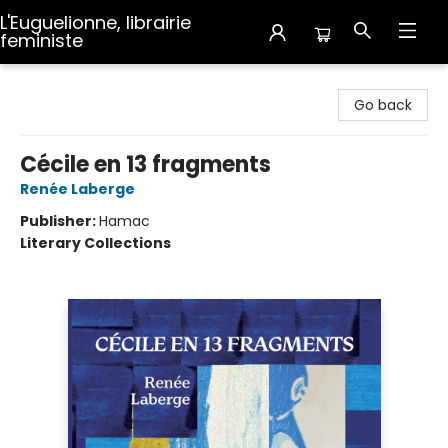
L'Euguelionne, librairie
feministe
L'Euguelionne, librairie feministe
Go back
Cécile en 13 fragments
Renée Laberge
Publisher:
Hamac
Literary Collections