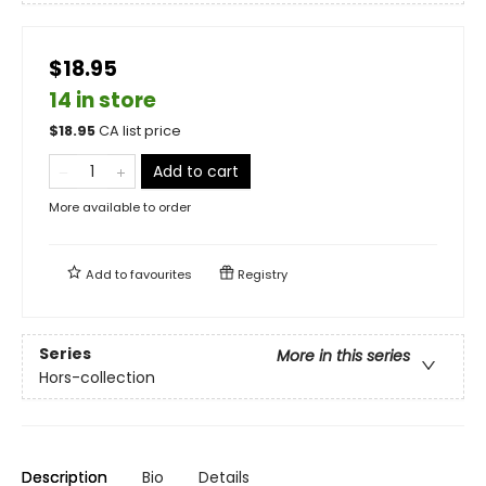
$18.95
14 in store
$
18.95
CA list price
Add to cart
More available to order
Add to
favourites
Registry
Series
More in this series
Hors-collection
Description
Bio
Details