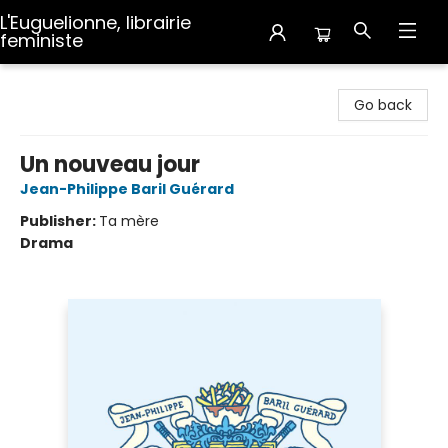
L'Euguelionne, librairie
feministe
L'Euguelionne, librairie feministe
Go back
Un nouveau jour
Jean-Philippe Baril Guérard
Publisher:
Ta mère
Drama