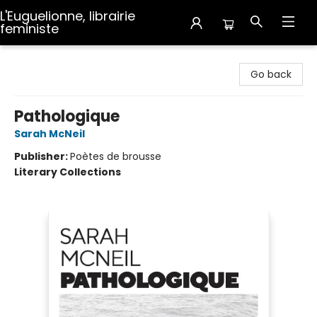
L'Euguelionne, librairie
feministe
L'Euguelionne, librairie feministe
Go back
Pathologique
Sarah McNeil
Publisher:
Poètes de brousse
Literary Collections