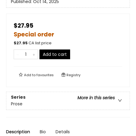
Published:
Oct 14, 2025
$27.95
Special order
$
27.95
CA list price
Add to cart
Add to
favourites
Registry
Series
More in this series
Prose
Description
Bio
Details