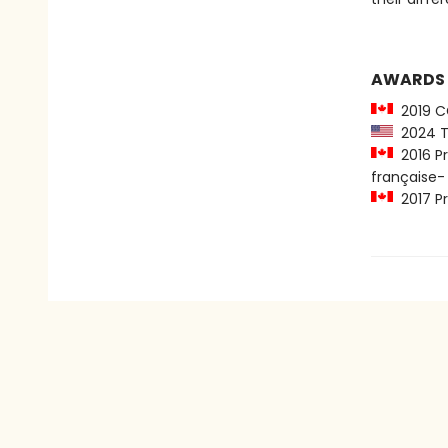
AWARDS
2019 CC
2024 Th
2016 Pr
française- l
2017 Pri