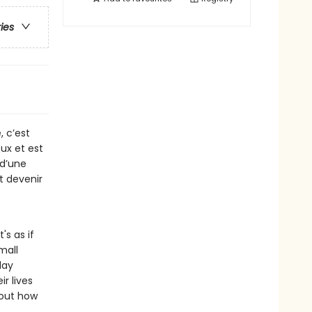
ries
, c’est
ux et est
 d’une
t devenir
's as if
mall
day
r lives
 out how