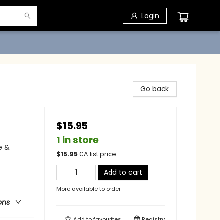
Login
Go back
$15.95
1 in store
ve &
$
15.95
CA list price
Add to cart
More available to order
ons
Add to
favourites
Registry