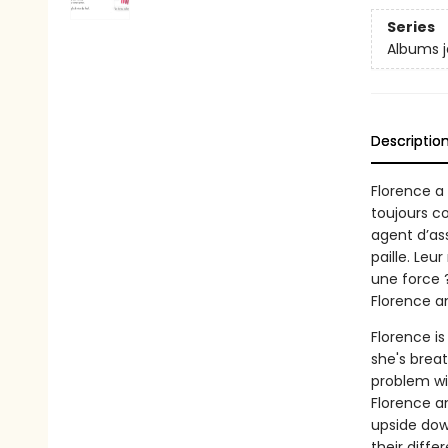
Series
Albums 
Descriptio
Florence a
toujours co
agent d’ass
paille. Leu
une force ?
Florence a
Florence is
she's brea
problem wit
Florence an
upside dow
their diff