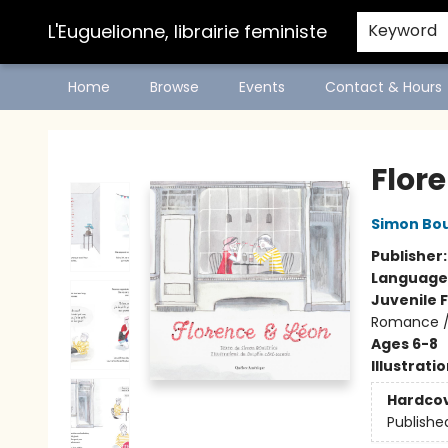
L'Euguelionne, librairie feministe
Keyword
Home
Browse
Events
Contact & Hours
L'Euguelionne, librairie feministe
Flor
Simon Bou
Publisher
Language
Juvenile F
Romance / 
Ages 6-8
Illustrati
Hardco
Publishe