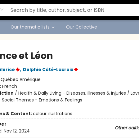
Our thematic lists
Our Collective
ence et Léon
lerice
,
Delphie Côté-Lacroix
:
Québec Amérique
:
French
iction
/
Health & Daily Living - Diseases, Illnesses & Injuries / Lo
Social Themes - Emotions & Feelings
ons & Content:
colour illustrations
ver
Other editi
d:
Nov 12, 2024