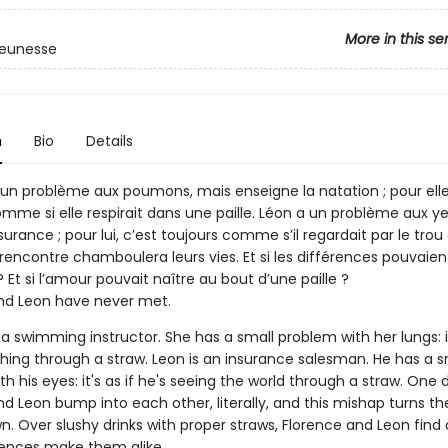
More in this se
jeunesse
n
Bio
Details
 un problème aux poumons, mais enseigne la natation ; pour elle
mme si elle respirait dans une paille. Léon a un problème aux ye
urance ; pour lui, c’est toujours comme s’il regardait par le trou
r rencontre chamboulera leurs vies. Et si les différences pouvaien
 Et si l’amour pouvait naître au bout d’une paille ?
nd Leon have never met.
 a swimming instructor. She has a small problem with her lungs: it
thing through a straw. Leon is an insurance salesman. He has a s
h his eyes: it's as if he's seeing the world through a straw. One 
d Leon bump into each other, literally, and this mishap turns thei
n. Over slushy drinks with proper straws, Florence and Leon find
erences make them alike.