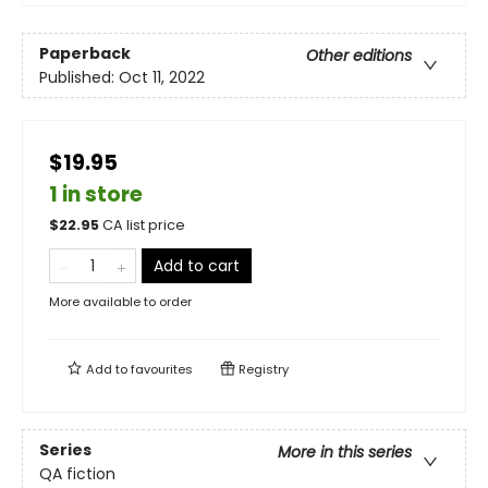
Paperback
Other editions
Published:
Oct 11, 2022
$19.95
1 in store
$
22.95
CA list price
Add to cart
More available to order
Add to
favourites
Registry
Series
More in this series
QA fiction