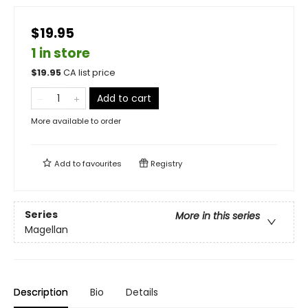
$19.95
1 in store
$
19.95
CA list price
Add to cart
More available to order
Add to
favourites
Registry
Series
More in this series
Magellan
Description
Bio
Details