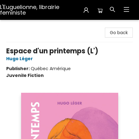
L'Euguelionne, librairie
feministe
L'Euguelionne, librairie feministe
Go back
Espace d'un printemps (L')
Hugo Léger
Publisher:
Québec Amérique
Juvenile Fiction