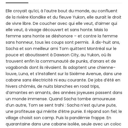
Elle croyait qu’ici, à l’autre bout du monde, au confluent
de la rivière Klondike et du fleuve Yukon, elle aurait le droit
de vivre libre. De coucher avec qui elle veut, d’aimer qui
elle veut, à visage découvert et sans honte. Mais la
femme sans honte se déshonore – et contre la femme
sans honneur, tous les coups sont permis. À dix-huit ans,
Sacha et son meilleur ami Tom quittent Montréal sur le
pouce et aboutissent à Dawson City, au Yukon, où ils
trouvent enfin la communauté de punks, d’anars et de
vagabonds dont ils rêvaient. Ils adoptent une chienne-
louve, Luna, et s’installent sur la Sixième Avenue, dans une
cabane sans électricité ni eau courante. De jobs d’été en
hivers chômés, de nuits blanches en road trips,
d’amantes en amants, des années joyeuses passent dans
un monde immense. Quand Sacha tombe amoureuse
d’un autre, Tom se sent trahi : Sacha n’est qu’une pute,
une profiteuse qui mérite d’être punie. Il répand son fiel; le
village choisit son camp. Puis la pandémie frappe. En
quarantaine dans une cabane isolée, seule avec un coloc