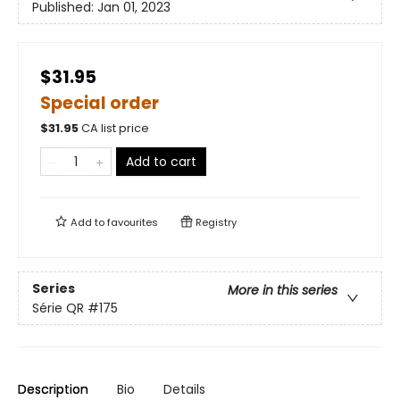
Published:
Jan 01, 2023
$31.95
Special order
$
31.95
CA list price
Add to cart
Add to
favourites
Registry
Series
More in this series
Série QR
#175
Description
Bio
Details