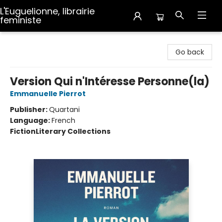
L'Euguelionne, librairie
feministe
L'Euguelionne, librairie feministe
Go back
Version Qui n'Intéresse Personne(la)
Emmanuelle Pierrot
Publisher:
Quartani
Language:
French
Fiction
Literary Collections