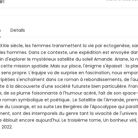
#1
n
Details
 XXIe siècle, les femmes transmettent la vie par ectogenèse, san
es hommes. Dans ce contexte, une expédition est envoyée da
in d'explorer le mystérieux satellite du soleil Amande. Ariane, la n
 cette mission spatiale. Mais sur place, l'énigme s'épaissit : la pl
u sens propre. L'équipe va de surprise en fascination, nous empo
péripéties s'enchaînent dans ce roman à rebondissements, de l'au
te à la découverte d'une société futuriste bien particulière. Fra
, de sa plume foisonnante à l'humour acéré, fait de son space
 roman symbolique et poétique.. Le Satellite de l'Amande, pre
gie du Losange, et sa suite Les Bergères de l'Apocalypse qui paraî
ent, sont des intemporels du genre tant la vivacité de l'univer
ce éblouit encore aujourd'hui. Le troisième tome, Un bonheur viril,
 2022.