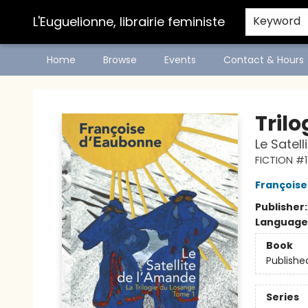
L'Euguelionne, librairie feministe
Keyword
Home
Browse
Events
Contact & Hours
L'Euguelionne, librairie feministe
Trilo
Le Satel
FICTION #1
François
Publisher
Language
Book
Publishe
Series