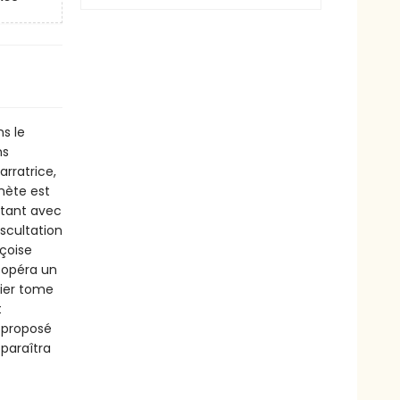
s le
ns
arratrice,
anète est
rtant avec
scultation
nçoise
-opéra un
mier tome
t
s proposé
 paraîtra