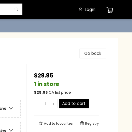
Login
Go back
$29.95
1 in store
$
29.95
CA list price
Add to cart
ons
Add to
favourites
Registry
ries