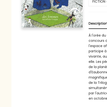
FICTION
Descriptio
À l'orée du
concours d
l'espace af
participe à
vivante, a
elle. Les 
de la planè
d'Eaubonne
magnifique
de la Trilo
simultaném
par l'autri
en octobre