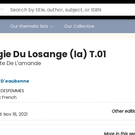
Our thematic lists
Our Collective
gie Du Losange (la) T.01
lite De L'amande
e D'eaubonne
:
DESFEMMES
:
French
Other editi
d:
Nov 16, 2021
More in this se