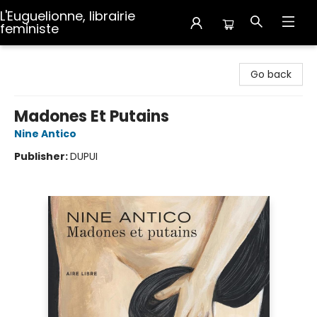
L'Euguelionne, librairie
feministe
L'Euguelionne, librairie feministe
Go back
Madones Et Putains
Nine Antico
Publisher:
DUPUI