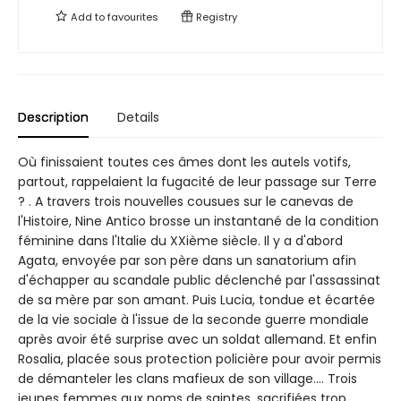
Add to
favourites
Registry
Description
Details
Où finissaient toutes ces âmes dont les autels votifs,
partout, rappelaient la fugacité de leur passage sur Terre
? . A travers trois nouvelles cousues sur le canevas de
l'Histoire, Nine Antico brosse un instantané de la condition
féminine dans l'Italie du XXième siècle. Il y a d'abord
Agata, envoyée par son père dans un sanatorium afin
d'échapper au scandale public déclenché par l'assassinat
de sa mère par son amant. Puis Lucia, tondue et écartée
de la vie sociale à l'issue de la seconde guerre mondiale
après avoir été surprise avec un soldat allemand. Et enfin
Rosalia, placée sous protection policière pour avoir permis
de démanteler les clans mafieux de son village.... Trois
jeunes femmes aux noms de saintes, sacrifiées trop