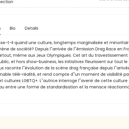
lection
n
Bio
Details
se-t-il quand une culture, longtemps marginalisée et minoritair
ne de société? Depuis l''arrivée de l''émission Drag Race en Fra
artout, même aux Jeux Olympiques. Cet art du travestissement 
lic, et hors show-business, les initiatives fleurissent sur tout le t
us raconte l''évolution de la scène drag française depuis l''arrivé
rnable télé-réalité, et rend compte d''un moment de visibilité par
et cultures LGBTQ+. L''autrice interroge l''avenir de cette culture
tau entre une forme de standardisation et la menace réactionna