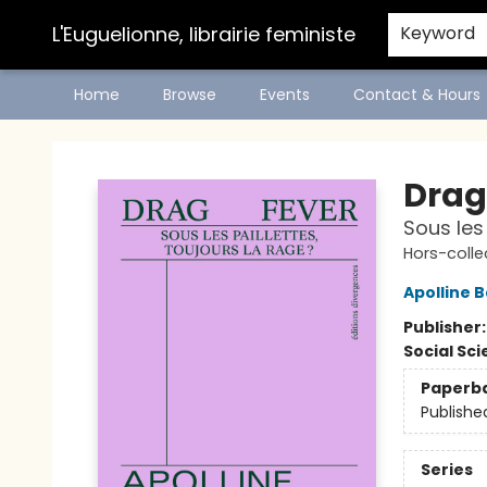
L'Euguelionne, librairie feministe
Keyword
Home
Browse
Events
Contact & Hours
L'Euguelionne, librairie feministe
Drag
Sous les 
Hors-colle
Apolline B
Publisher
Social Sc
Paperb
Publishe
Series