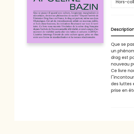
Hors-col
Descriptio
Que se pas
un phénomè
drag est p
nouveau pub
Ce livre no
l''incontou
des luttes 
prise en é