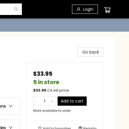
Login
Go back
$33.95
5 in store
$
33.95
CA list price
Add to cart
ons
More available to order
ries
Add to
favourites
Registry