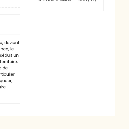
e, devient
nce, le
séduit un
erritoire.
e de
ticulier
 queer,
ire.