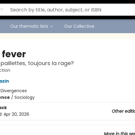
Our thematic lists
Our Collective
 fever
paillettes, toujours la rage?
ction
azin
:
Divergences
ience
/
Sociology
ack
Other editi
d:
Apr 20, 2026
More in this se