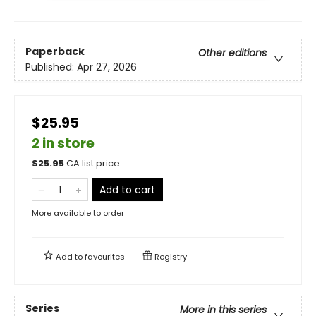
Paperback
Other editions
Published:
Apr 27, 2026
$25.95
2 in store
$
25.95
CA list price
Add to cart
More available to order
Add to
favourites
Registry
Series
More in this series