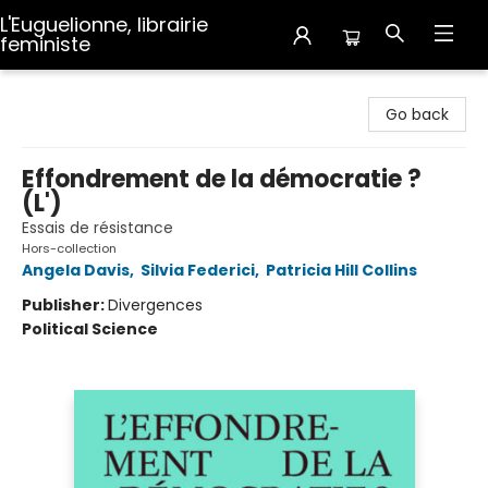
L'Euguelionne, librairie
feministe
L'Euguelionne, librairie feministe
Go back
Effondrement de la démocratie ?
(L')
Essais de résistance
Hors-collection
Angela Davis
,
Silvia Federici
,
Patricia Hill Collins
Publisher:
Divergences
Political Science