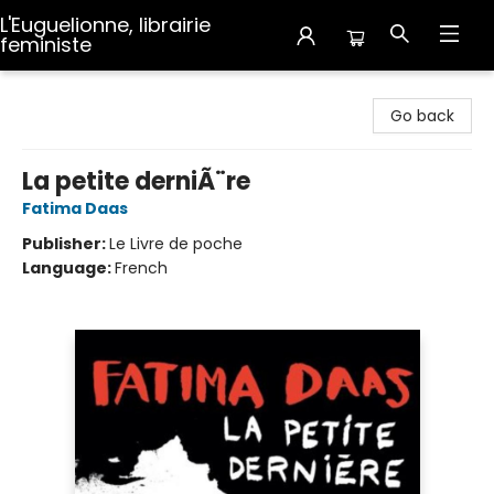
L'Euguelionne, librairie
feministe
L'Euguelionne, librairie feministe
Go back
La petite derniÃ¨re
Fatima Daas
Publisher:
Le Livre de poche
Language:
French