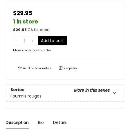
$29.95
1 in store
$
29.95
CA list price
Add to cart
More available to order
Add to
favourites
Registry
Series
More in this series
Fourmis rouges
Description
Bio
Details