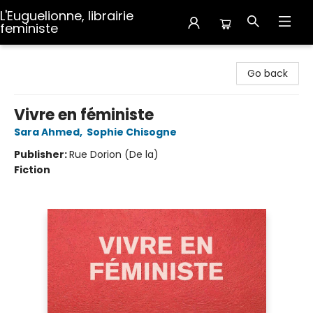
L'Euguelionne, librairie
feministe
L'Euguelionne, librairie feministe
Go back
Vivre en féministe
Sara Ahmed
,
Sophie Chisogne
Publisher:
Rue Dorion (De la)
Fiction