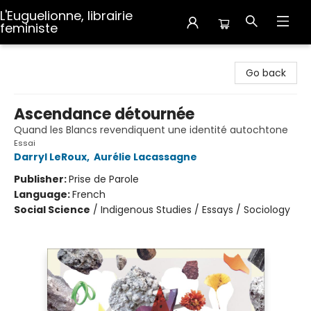
L'Euguelionne, librairie
feministe
L'Euguelionne, librairie feministe
Go back
Ascendance détournée
Quand les Blancs revendiquent une identité autochtone
Essai
Darryl LeRoux
,
Aurélie Lacassagne
Publisher:
Prise de Parole
Language:
French
Social Science
/
Indigenous Studies / Essays / Sociology