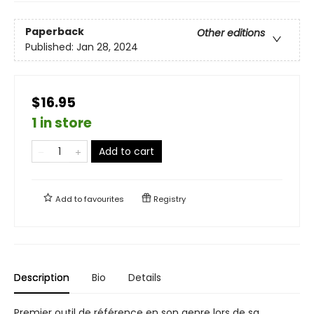
Paperback
Other editions
Published:
Jan 28, 2024
$16.95
1 in store
Add to cart
Add to
favourites
Registry
Description
Bio
Details
Premier outil de référence en son genre lors de sa