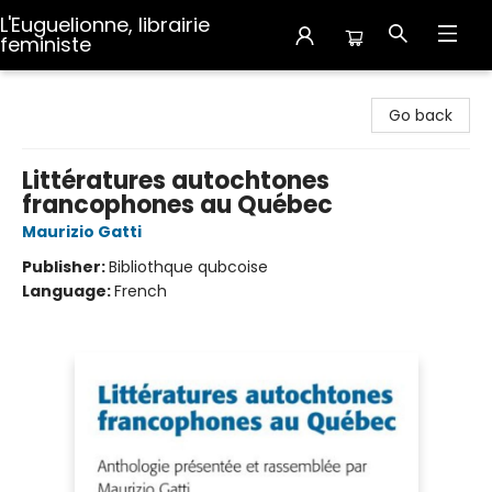
L'Euguelionne, librairie
feministe
L'Euguelionne, librairie feministe
Go back
Littératures autochtones
francophones au Québec
Maurizio Gatti
Publisher:
Bibliothque qubcoise
Language:
French