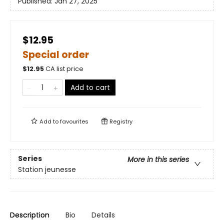
Published:
Jan 27, 2025
$12.95
Special order
$
12.95
CA list price
Add to cart
Add to
favourites
Registry
Series
More in this series
Station jeunesse
Description
Bio
Details