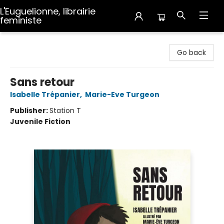
L'Euguelionne, librairie
feministe
L'Euguelionne, librairie feministe
Go back
Sans retour
Isabelle Trépanier
,
Marie-Eve Turgeon
Publisher:
Station T
Juvenile Fiction