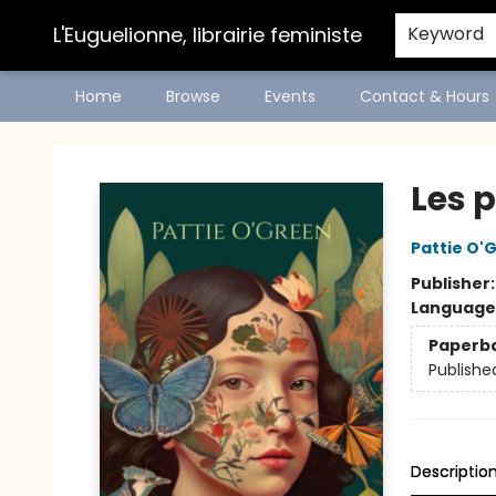
L'Euguelionne, librairie feministe
Keyword
Home
Browse
Events
Contact & Hours
L'Euguelionne, librairie feministe
Les 
Pattie O'
Publisher
Language
Paperb
Publishe
Descriptio