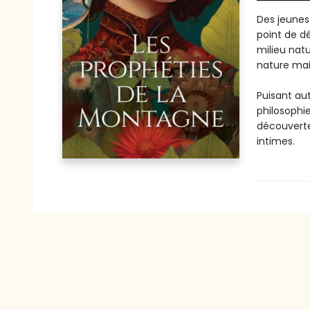
Des jeunes 
point de dé
milieu natu
nature mais
Puisant au
philosophi
découverte
intimes.