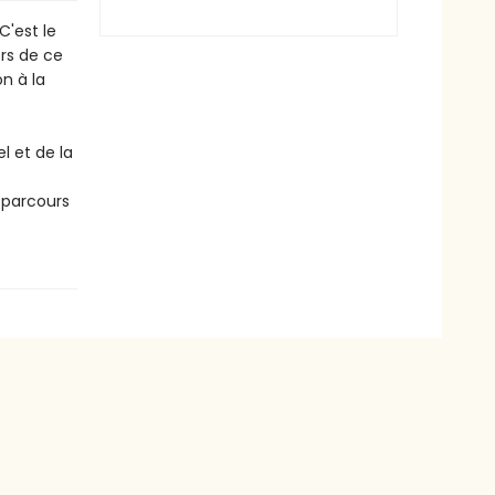
C'est le
ers de ce
n à la
l et de la
 parcours