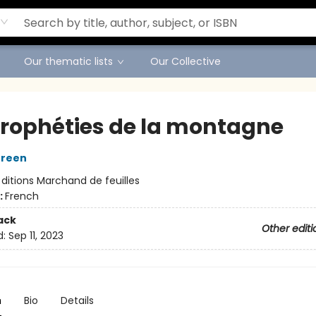
Our thematic lists
Our Collective
prophéties de la montagne
Green
:
ditions Marchand de feuilles
:
French
ack
Other editi
d:
Sep 11, 2023
n
Bio
Details