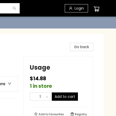
Login
Go back
Usage
$14.88
ons
1 in store
Add to cart
Add to
favourites
Registry