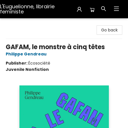
L'Euguelionne, librairie
feministe
L'Euguelionne, librairie feministe
Go back
GAFAM, le monstre à cinq têtes
Philippe Gendreau
Publisher:
Écosociété
Juvenile Nonfiction