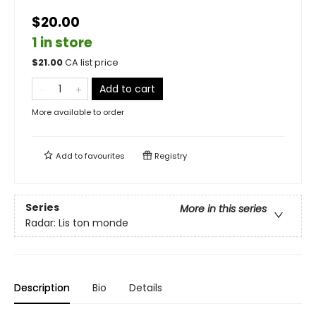
$20.00
1 in store
$
21.00
CA list price
Add to cart
More available to order
Add to
favourites
Registry
Series
More in this series
Radar: Lis ton monde
Description
Bio
Details