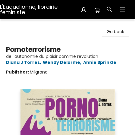
L'Euguelionne, librairie
feministe
L'Euguelionne, librairie feministe
Go back
Pornoterrorisme
de l'autonomie du plaisir comme revolution
Diana J Torres
,
Wendy Delorme
,
Annie Sprinkle
Publisher:
Milgrana