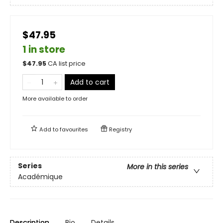
$47.95
1 in store
$
47.95
CA list price
Add to cart
More available to order
Add to
favourites
Registry
Series
More in this series
Académique
Description
Bio
Details