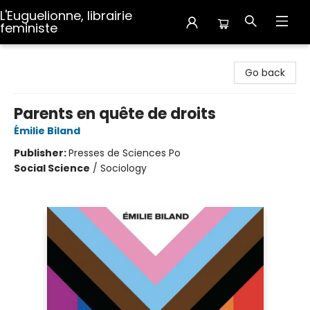
L'Euguelionne, librairie
feministe
L'Euguelionne, librairie feministe
Go back
Parents en quête de droits
Émilie Biland
Publisher:
Presses de Sciences Po
Social Science
/
Sociology